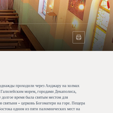
 однажды проходили через Анджару на холмах
 Галилейским морем, городами Декаполиса,
долгое время была святым местом для
ая святыня – церковь Богоматери на горе. Пещера
остока одним из пяти паломнических мест на