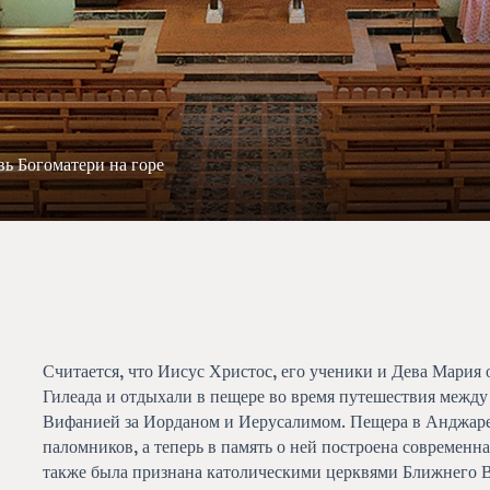
ь Богоматери на горе
Считается, что Иисус Христос, его ученики и Дева Мария
Гилеада и отдыхали в пещере во время путешествия между
Вифанией за Иорданом и Иерусалимом. Пещера в Анджаре 
паломников, а теперь в память о ней построена современн
также была признана католическими церквями Ближнего В