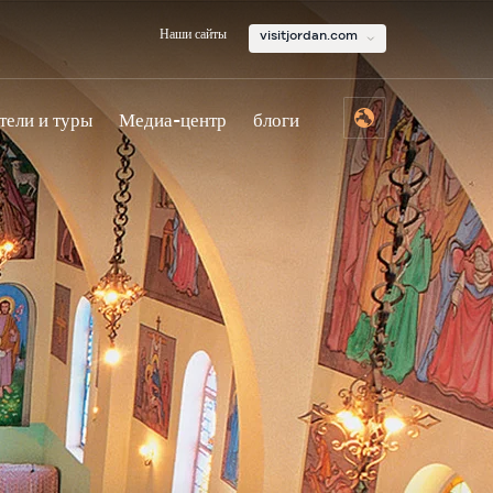
Наши сайты
visitjordan.com
тели и туры
Медиа-центр
блоги