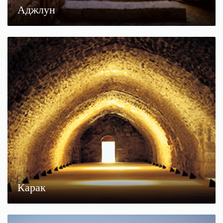
Аджлун
Карак