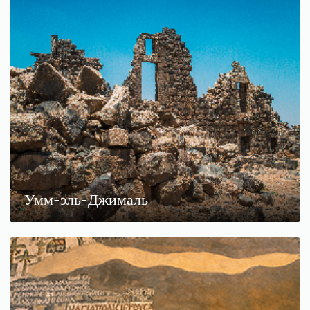
Умм-эль-Джималь