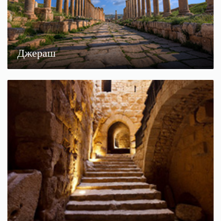
Джераш