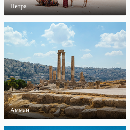
Петра
Амман