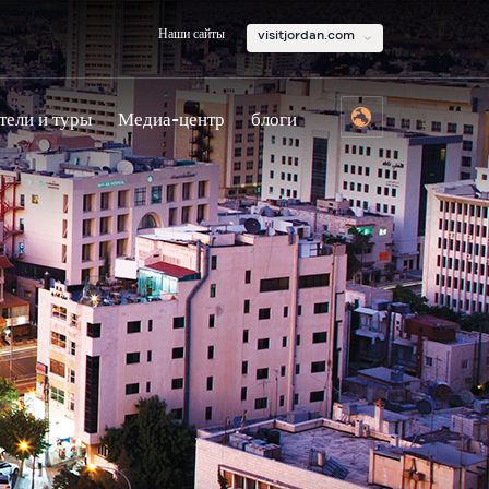
Наши сайты
visitjordan.com
тели и туры
Медиа-центр
блоги