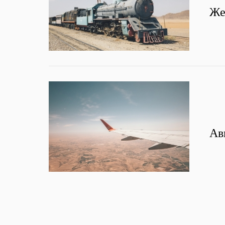
Же
Ав