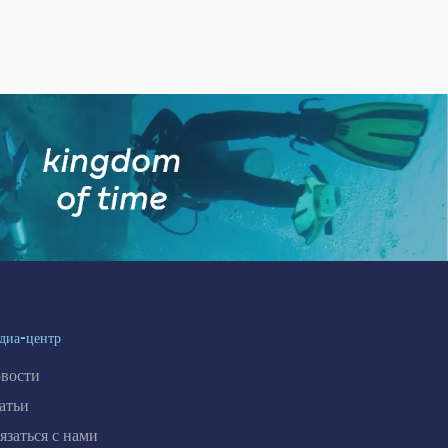
диа-центр
вости
атьи
язаться с нами