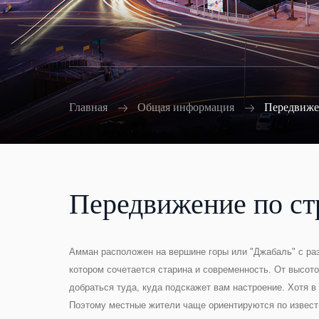
Главная
Общая информация
Передвиже
Передвижение по ст
Амман расположен на вершине горы или "Джабаль" с раз
котором сочетается старина и современность. От высото
добраться туда, куда подскажет вам настроение. Хотя в
Поэтому местные жители чаще ориентируются по известн